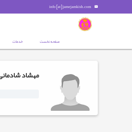
info [at] jamejamkish.com
صفحه نخست
خدمات
مهشاد شادمانی