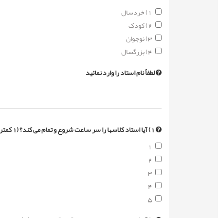
1) خردسال
2) کودک
3) نوجوان
4) بزرگسال
لطفاً نام استاد را وارد نمائید
1) آیا استاد کلاسها را سر ساعت شروع و تمام می کند؟ (1 کمترین امتیاز و 5 بیشترین امتیاز)
1
2
3
4
5