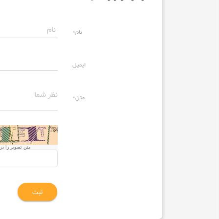
نام*
ایمیل
متن*
متن تصویر را در ک
ثبت