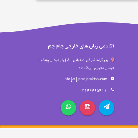
آکادمی زبان های خارجی جام جم
بزرگراه اشرفی اصفهانی - قبل از میدان پونک -
خیابان مخبری - پلاک 94
info [at] jamejamkish.com
02144465411